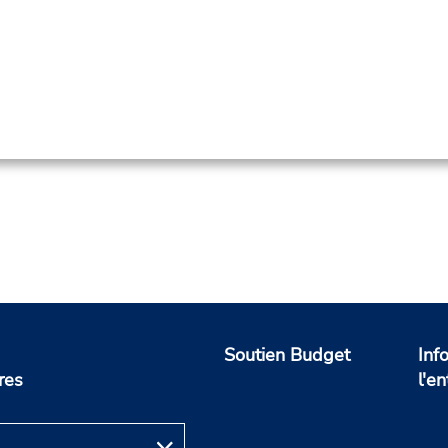
Soutien Budget
Inf
res
l'en