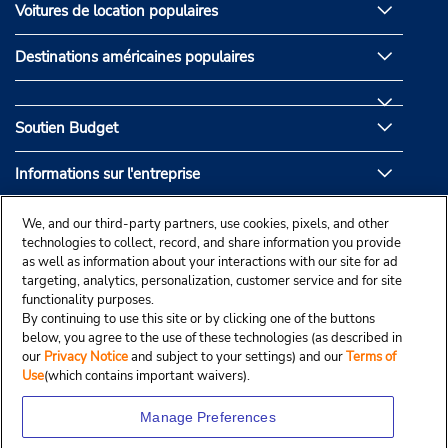
Voitures de location populaires
Destinations américaines populaires
Soutien Budget
Informations sur l'entreprise
Partenaires de Budget
We, and our third-party partners, use cookies, pixels, and other
technologies to collect, record, and share information you provide
as well as information about your interactions with our site for ad
targeting, analytics, personalization, customer service and for site
functionality purposes.
By continuing to use this site or by clicking one of the buttons
below, you agree to the use of these technologies (as described in
our
Privacy Notice
and subject to your settings) and our
Terms of
Use
(which contains important waivers).
Manage Preferences