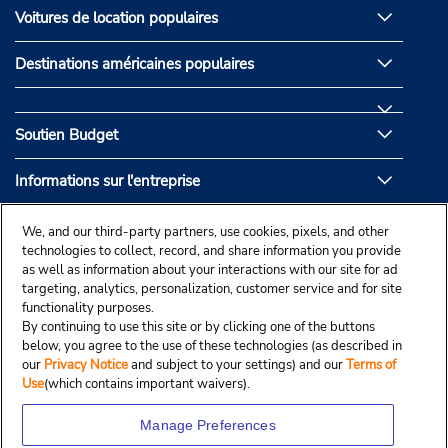
Voitures de location populaires
Destinations américaines populaires
Soutien Budget
Informations sur l'entreprise
Partenaires de Budget
We, and our third-party partners, use cookies, pixels, and other
technologies to collect, record, and share information you provide
as well as information about your interactions with our site for ad
targeting, analytics, personalization, customer service and for site
functionality purposes.
By continuing to use this site or by clicking one of the buttons
below, you agree to the use of these technologies (as described in
our
Privacy Notice
and subject to your settings) and our
Terms of
Use
(which contains important waivers).
Manage Preferences