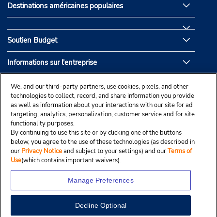
Destinations américaines populaires
Soutien Budget
Informations sur l'entreprise
Partenaires de Budget
We, and our third-party partners, use cookies, pixels, and other
technologies to collect, record, and share information you provide
as well as information about your interactions with our site for ad
targeting, analytics, personalization, customer service and for site
functionality purposes.
By continuing to use this site or by clicking one of the buttons
below, you agree to the use of these technologies (as described in
our
Privacy Notice
and subject to your settings) and our
Terms of
Use
(which contains important waivers).
Manage Preferences
Decline Optional