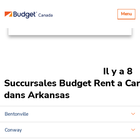
Succursales
Canada & USA
Basculer
Menu
la
United States
Arkansas
navigatio
Il y a 8
Succursales Budget Rent a Car
dans Arkansas
Bentonville
Conway