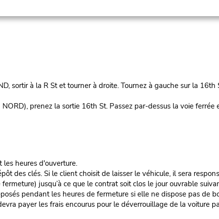
 à la R St et tourner à droite. Tournez à gauche sur la 16th St
renez la sortie 16th St. Passez par-dessus la voie ferrée et c
t les heures d'ouverture.
es clés. Si le client choisit de laisser le véhicule, il sera responsa
rmeture) jusqu’à ce que le contrat soit clos le jour ouvrable suivan
éposés pendant les heures de fermeture si elle ne dispose pas de boî
nt devra payer les frais encourus pour le déverrouillage de la voiture pa