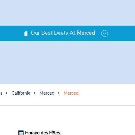
Our Best Deals At
Merced
es
California
Merced
Merced
Horaire des Fêtes: