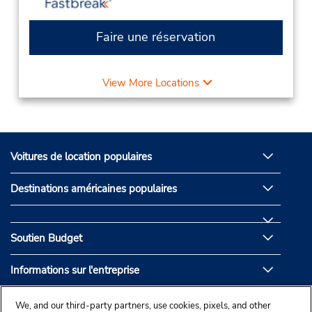
Faire une réservation
View More Locations
Voitures de location populaires
Destinations américaines populaires
Soutien Budget
Informations sur l'entreprise
Partenaires de Budget
We, and our third-party partners, use cookies, pixels, and other