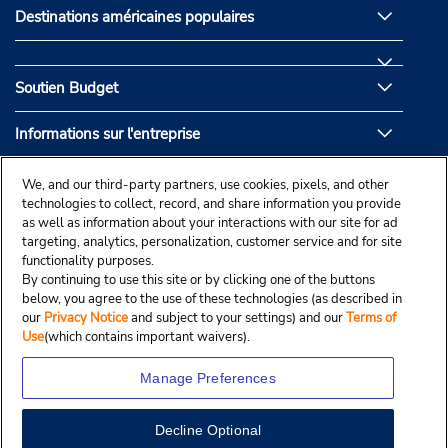
Destinations américaines populaires
Soutien Budget
Informations sur l'entreprise
Partenaires de Budget
We, and our third-party partners, use cookies, pixels, and other
technologies to collect, record, and share information you provide
as well as information about your interactions with our site for ad
targeting, analytics, personalization, customer service and for site
functionality purposes.
By continuing to use this site or by clicking one of the buttons
below, you agree to the use of these technologies (as described in
our
Privacy Notice
and subject to your settings) and our
Terms of
Use
(which contains important waivers).
Manage Preferences
Decline Optional