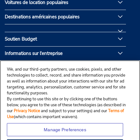
Voitures de location populaires
Destinations américaines populaires
Soutien Budget
Informations sur l'entreprise
Partenaires de Budget
We, and our third-party partners, use cookies, pixels, and other
technologies to collect, record, and share information you provide
as well as information about your interactions with our site for ad
targeting, analytics, personalization, customer service and for site
functionality purposes.
By continuing to use this site or by clicking one of the buttons
below, you agree to the use of these technologies (as described in
our
Privacy Notice
and subject to your settings) and our
Terms of
Use
(which contains important waivers).
Manage Preferences