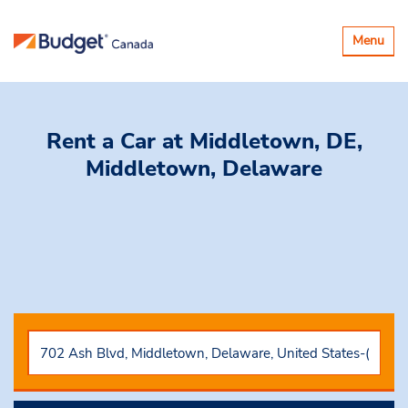
Basculer
Menu
la
navigatio
Rent a Car
at Middletown, DE,
Middletown, Delaware