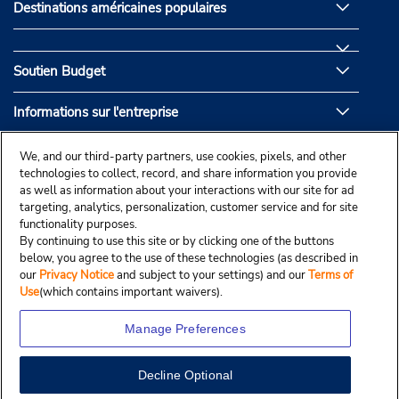
Destinations américaines populaires
Soutien Budget
Informations sur l'entreprise
Partenaires de Budget
We, and our third-party partners, use cookies, pixels, and other
technologies to collect, record, and share information you provide
as well as information about your interactions with our site for ad
targeting, analytics, personalization, customer service and for site
functionality purposes.
By continuing to use this site or by clicking one of the buttons
below, you agree to the use of these technologies (as described in
our
Privacy Notice
and subject to your settings) and our
Terms of
Use
(which contains important waivers).
Manage Preferences
Decline Optional