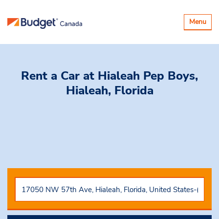
Basculer
Menu
la
navigatio
Rent a Car
at Hialeah Pep Boys,
Hialeah, Florida