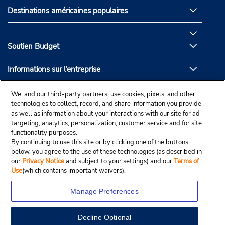
Destinations américaines populaires
Soutien Budget
Informations sur l'entreprise
Partenaires de Budget
We, and our third-party partners, use cookies, pixels, and other
technologies to collect, record, and share information you provide
as well as information about your interactions with our site for ad
targeting, analytics, personalization, customer service and for site
functionality purposes.
By continuing to use this site or by clicking one of the buttons
below, you agree to the use of these technologies (as described in
our
Privacy Notice
and subject to your settings) and our
Terms of
Use
(which contains important waivers).
Manage Preferences
Decline Optional