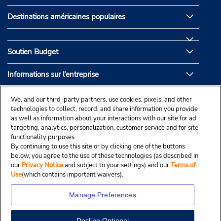
Destinations américaines populaires
Soutien Budget
Informations sur l'entreprise
Partenaires de Budget
We, and our third-party partners, use cookies, pixels, and other
technologies to collect, record, and share information you provide
as well as information about your interactions with our site for ad
targeting, analytics, personalization, customer service and for site
functionality purposes.
By continuing to use this site or by clicking one of the buttons
below, you agree to the use of these technologies (as described in
our
Privacy Notice
and subject to your settings) and our
Terms of
Use
(which contains important waivers).
Manage Preferences
Decline Optional