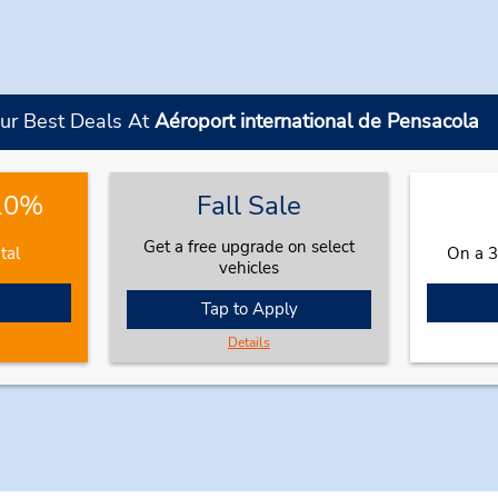
ur Best Deals At
Aéroport international de Pensacola
 10%
Fall Sale
Get a free upgrade on select
tal
On a 3
vehicles
Tap to Apply
Details