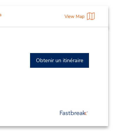
a
View Map
Obtenir un itinéraire