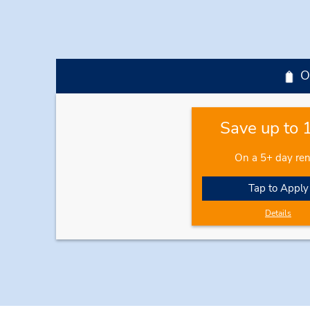
O
Save up to
On a 5+ day ren
Tap to Apply
Details