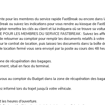
te pour les membres du service rapide FastBreak ou encore dans la fil
reak ou suivez les indications pour vous rendre au kiosque de FastB
oir remettra les clés au client et lui indiquera où se trouve sa voitu
LES MEMBRES DU SERVICE FASTBREAK : Suivez les affiches vers
e de retourner au comptoir pour remplir les documents relatifs à votr
ur le contrat de location, puis laissez les documents dans la boîte d
 location fermé vous sera envoyé par la poste au cours des 48 heur
one de récupération des bagages.
ent, situé en face du terminal.
 au comptoir du Budget dans la zone de récupération des bagages
ez informé lors du trajet jusqu’à votre véhicule.
t les heures d'ouverture.