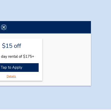
$15 off
 day rental of $175+
Tap to Apply
Details