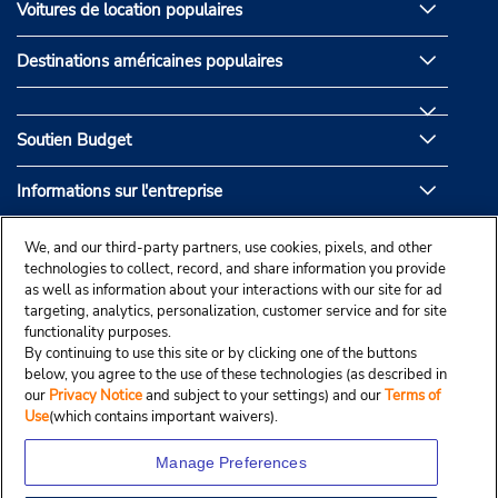
Voitures de location populaires
Destinations américaines populaires
Soutien Budget
Informations sur l'entreprise
Partenaires de Budget
We, and our third-party partners, use cookies, pixels, and other
technologies to collect, record, and share information you provide
as well as information about your interactions with our site for ad
targeting, analytics, personalization, customer service and for site
functionality purposes.
By continuing to use this site or by clicking one of the buttons
below, you agree to the use of these technologies (as described in
our
Privacy Notice
and subject to your settings) and our
Terms of
Use
(which contains important waivers).
Manage Preferences