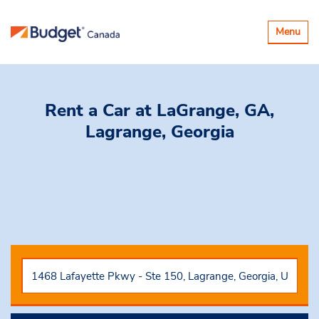
Basculer
Menu
la
navigatio
Rent a Car
at LaGrange, GA,
Lagrange, Georgia