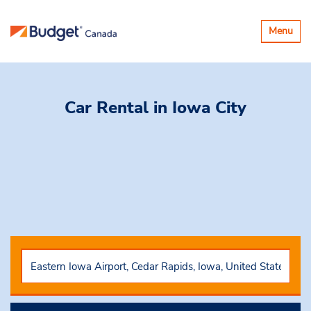
Basculer
Menu
la
navigatio
Car Rental
in Iowa City