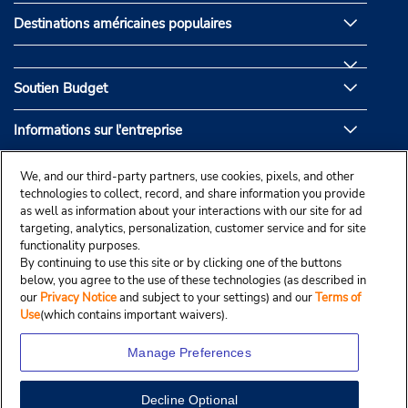
Destinations américaines populaires
Soutien Budget
Informations sur l'entreprise
Partenaires de Budget
We, and our third-party partners, use cookies, pixels, and other
technologies to collect, record, and share information you provide
as well as information about your interactions with our site for ad
targeting, analytics, personalization, customer service and for site
functionality purposes.
By continuing to use this site or by clicking one of the buttons
below, you agree to the use of these technologies (as described in
our
Privacy Notice
and subject to your settings) and our
Terms of
Use
(which contains important waivers).
Manage Preferences
Decline Optional