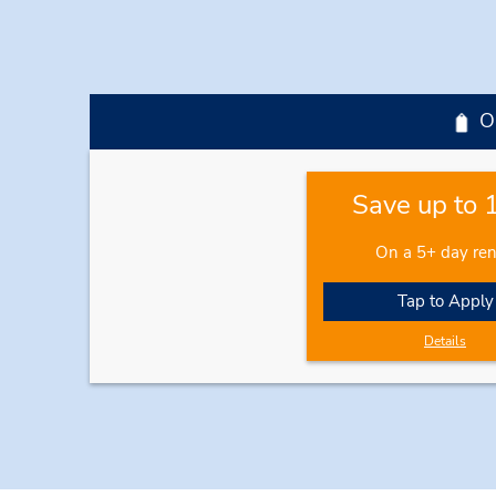
O
Save up to
On a 5+ day ren
Tap to Apply
Details