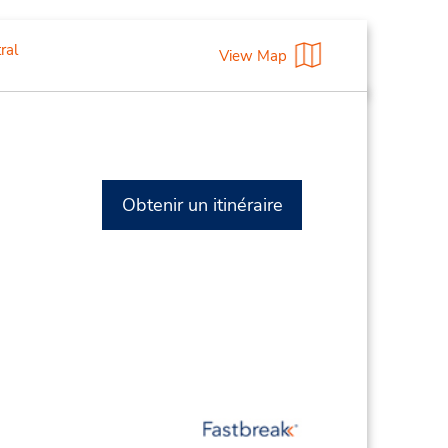
ral
View Map
Obtenir un itinéraire