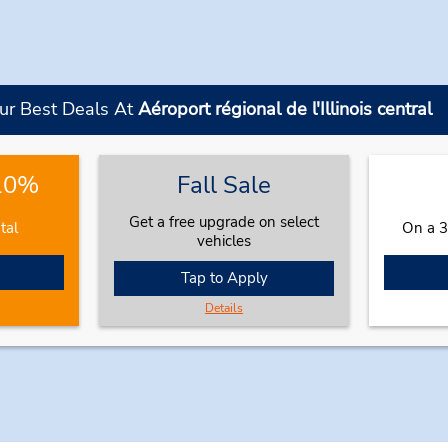
ur Best Deals At
Aéroport régional de l'Illinois central
 10%
Fall Sale
Get a free upgrade on select
tal
On a 3
vehicles
Tap to Apply
Details