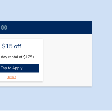
$15 off
 day rental of $175+
Tap to Apply
Details