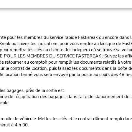
te pour les membres du service rapide FastBreak ou encore dans la fil
reak ou suivez les indications pour vous rendre au kiosque de FastB
oir remettra les clés au client et lui indiquera où se trouve sa voitu
LES MEMBRES DU SERVICE FASTBREAK : Suivez les affiches vers
e de retourner au comptoir pour remplir les documents relatifs à votr
ur le contrat de location, puis laissez les documents dans la boîte d
 location fermé vous sera envoyé par la poste au cours des 48 heur
s bagages, près de la sortie est.
a zone de récupération des bagages, dans l’aire de stationnement des
cule.
rrouiller le véhicule. Mettez les clés et le contrat dûment rempli da
inuit à 4 h 30.