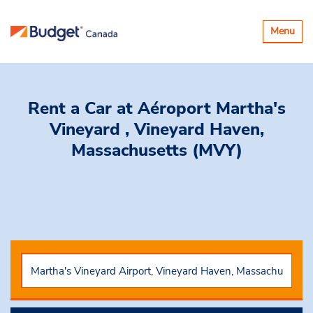
Basculer
Menu
la
navigatio
Rent a Car
at Aéroport Martha's
Vineyard , Vineyard Haven,
Massachusetts (MVY)