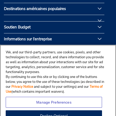
Destinations américaines populaires
Soutien Budget
Informations sur l'entreprise
Partenaires de Budget
We, and our third-party partners, use cookies, pixels, and other
technologies to collect, record, and share information you provide
as well as information about your interactions with our site for ad
targeting, analytics, personalization, customer service and for site
functionality purposes.
By continuing to use this site or by clicking one of the buttons
below, you agree to the use of these technologies (as described in
our
Privacy Notice
and subject to your settings) and our
Terms of
Use
(which contains important waivers).
Manage Preferences
Decline Optional