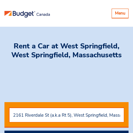
Basculer
Menu
la
navigatio
Rent a Car
at West Springfield,
West Springfield, Massachusetts