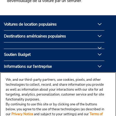
déverrouillage de la voiture par un serrurier.
Voitures de location populaires
Destinations américaines populaires
Soutien Budget
Informations sur l'entreprise
Partenaires de Budget
We, and our third-party partners, use cookies, pixels, and other
technologies to collect, record, and share information you provide
as well as information about your interactions with our site for ad
targeting, analytics, personalization, customer service and for site
functionality purposes.
By continuing to use this site or by clicking one of the buttons
below, you agree to the use of these technologies (as described in
our
Privacy Notice
and subject to your settings) and our
Terms of