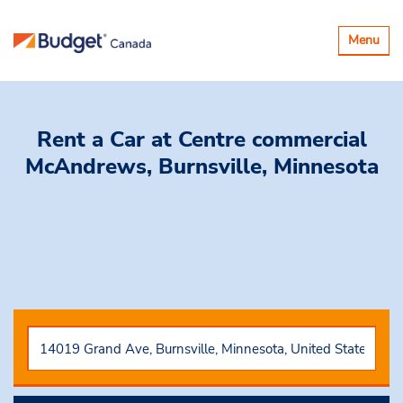
Basculer
Menu
la
navigatio
Rent a Car
at Centre commercial
McAndrews, Burnsville, Minnesota