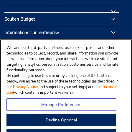
Soutien Budget
Informations sur l'entreprise
Partenaires de Budget
We, and our third-party partners, use cookies, pixels, and other
technologies to collect, record, and share information you provide
as well as information about your interactions with our site for ad
targeting, analytics, personalization, customer service and for site
functionality purposes.
By continuing to use this site or by clicking one of the buttons
below, you agree to the use of these technologies (as described in
our
Privacy Notice
and subject to your settings) and our
Terms of
Use
(which contains important waivers).
Manage Preferences
Decline Optional
© Droit d’auteur, Budgetcar, Inc., 2025.
View Map