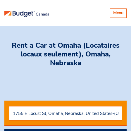
Basculer
Menu
la
navigatio
Rent a Car
at Omaha (Locataires
locaux seulement), Omaha,
Nebraska