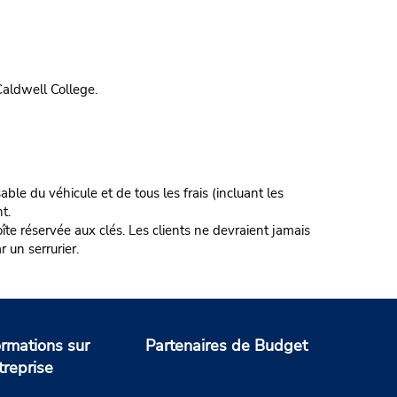
Caldwell College.
ble du véhicule et de tous les frais (incluant les
t.
te réservée aux clés. Les clients ne devraient jamais
r un serrurier.
ormations sur
Partenaires de Budget
treprise