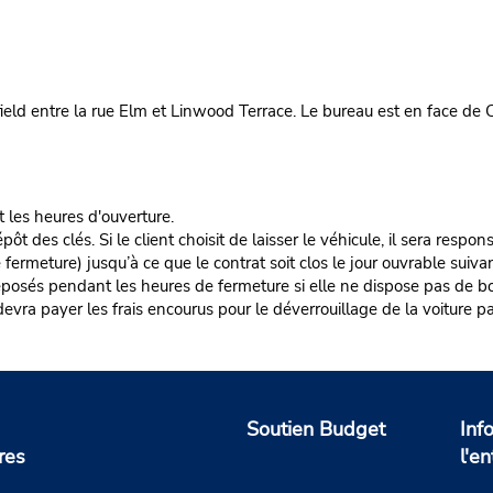
eld entre la rue Elm et Linwood Terrace. Le bureau est en face de 
t les heures d'ouverture.
es clés. Si le client choisit de laisser le véhicule, il sera responsa
rmeture) jusqu’à ce que le contrat soit clos le jour ouvrable suivan
éposés pendant les heures de fermeture si elle ne dispose pas de boî
nt devra payer les frais encourus pour le déverrouillage de la voiture pa
Soutien Budget
Inf
res
l'en