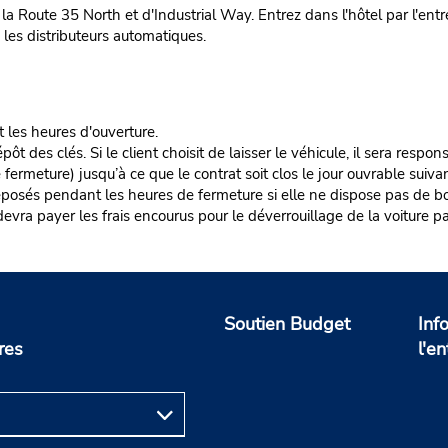
a Route 35 North et d'Industrial Way. Entrez dans l'hôtel par l'entré
s les distributeurs automatiques.
t les heures d'ouverture.
es clés. Si le client choisit de laisser le véhicule, il sera responsa
rmeture) jusqu’à ce que le contrat soit clos le jour ouvrable suivan
éposés pendant les heures de fermeture si elle ne dispose pas de boî
nt devra payer les frais encourus pour le déverrouillage de la voiture pa
Soutien Budget
Inf
res
l'en