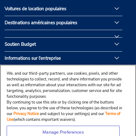
Voitures de location populaires
Destinations américaines populaires
Soutien Budget
Informations sur l'entreprise
Partenaires de Budget
We, and our third-party partners, use cookies, pixels, and other
technologies to collect, record, and share information you provide
as well as information about your interactions with our site for ad
targeting, analytics, personalization, customer service and for site
functionality purposes.
By continuing to use this site or by clicking one of the buttons
below, you agree to the use of these technologies (as described in
our
Privacy Notice
and subject to your settings) and our
Terms of
Use
(which contains important waivers).
Manage Preferences