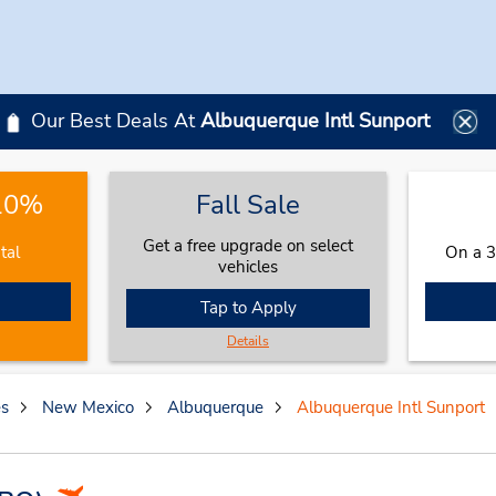
Our Best Deals At
Albuquerque Intl Sunport
 10%
Fall Sale
Get a free upgrade on select
tal
On a 3
vehicles
Tap to Apply
Details
es
New Mexico
Albuquerque
Albuquerque Intl Sunport