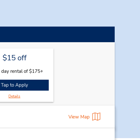
$15 off
 day rental of $175+
Tap to Apply
Details
View Map