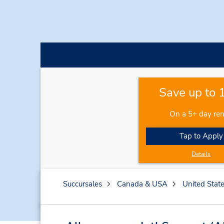
Save up to
On a 5+ day ren
Tap to Apply
Details
Succursales
Canada & USA
United Stat