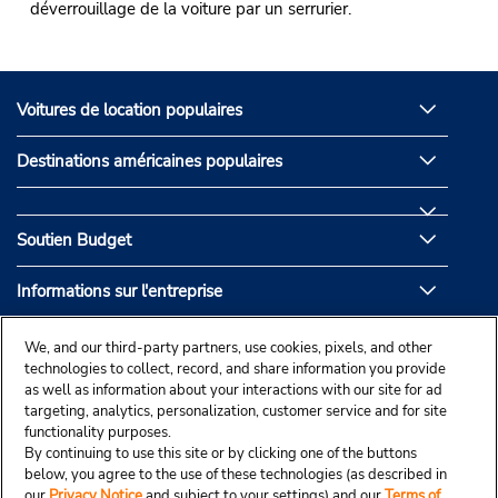
déverrouillage de la voiture par un serrurier.
Voitures de location populaires
Destinations américaines populaires
Soutien Budget
Informations sur l'entreprise
Partenaires de Budget
We, and our third-party partners, use cookies, pixels, and other
technologies to collect, record, and share information you provide
as well as information about your interactions with our site for ad
targeting, analytics, personalization, customer service and for site
functionality purposes.
By continuing to use this site or by clicking one of the buttons
below, you agree to the use of these technologies (as described in
our
Privacy Notice
and subject to your settings) and our
Terms of