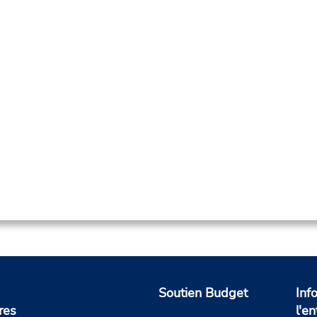
Soutien Budget
Inf
res
l'en