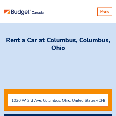
Basculer
Menu
la
navigatio
Rent a Car
at Columbus, Columbus,
Ohio