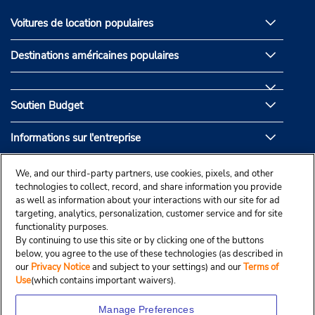
Voitures de location populaires
Destinations américaines populaires
Soutien Budget
Informations sur l'entreprise
Partenaires de Budget
We, and our third-party partners, use cookies, pixels, and other
technologies to collect, record, and share information you provide
as well as information about your interactions with our site for ad
targeting, analytics, personalization, customer service and for site
functionality purposes.
By continuing to use this site or by clicking one of the buttons
below, you agree to the use of these technologies (as described in
our
Privacy Notice
and subject to your settings) and our
Terms of
Use
(which contains important waivers).
Manage Preferences