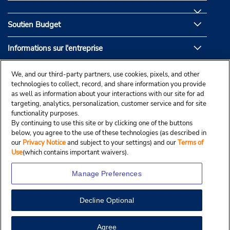
Soutien Budget
Informations sur l'entreprise
Partenaires de Budget
We, and our third-party partners, use cookies, pixels, and other
technologies to collect, record, and share information you provide
as well as information about your interactions with our site for ad
targeting, analytics, personalization, customer service and for site
functionality purposes.
By continuing to use this site or by clicking one of the buttons
below, you agree to the use of these technologies (as described in
our
Privacy Notice
and subject to your settings) and our
Terms of
Use
(which contains important waivers).
Manage Preferences
Decline Optional
© Droit d’auteur, Budgetcar, Inc., 2025.
View Map
Agree