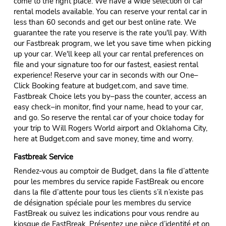
come to the right place. We have a wide selection of car
rental models available. You can reserve your rental car in
less than 60 seconds and get our best online rate. We
guarantee the rate you reserve is the rate you'll pay. With
our Fastbreak program, we let you save time when picking
up your car. We'll keep all your car rental preferences on
file and your signature too for our fastest, easiest rental
experience! Reserve your car in seconds with our One–
Click Booking feature at budget.com, and save time.
Fastbreak Choice lets you by–pass the counter, access an
easy check–in monitor, find your name, head to your car,
and go. So reserve the rental car of your choice today for
your trip to Will Rogers World airport and Oklahoma City,
here at Budget.com and save money, time and worry.
Fastbreak Service
Rendez-vous au comptoir de Budget, dans la file d’attente
pour les membres du service rapide FastBreak ou encore
dans la file d’attente pour tous les clients s’il n’existe pas
de désignation spéciale pour les membres du service
FastBreak ou suivez les indications pour vous rendre au
kiosque de FastBreak. Présentez une pièce d’identité et on