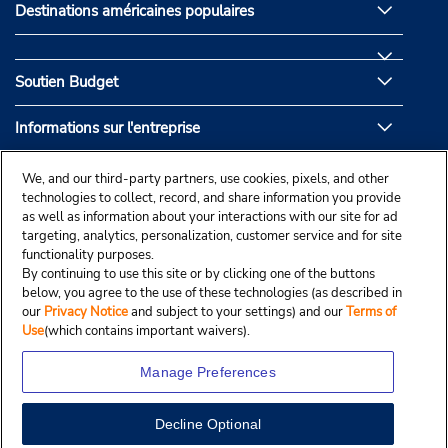
Destinations américaines populaires
Soutien Budget
Informations sur l'entreprise
Partenaires de Budget
We, and our third-party partners, use cookies, pixels, and other
technologies to collect, record, and share information you provide
as well as information about your interactions with our site for ad
targeting, analytics, personalization, customer service and for site
functionality purposes.
By continuing to use this site or by clicking one of the buttons
below, you agree to the use of these technologies (as described in
our
Privacy Notice
and subject to your settings) and our
Terms of
Use
(which contains important waivers).
Manage Preferences
Decline Optional