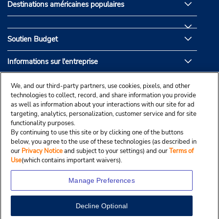
Destinations américaines populaires
Soutien Budget
Informations sur l'entreprise
Partenaires de Budget
We, and our third-party partners, use cookies, pixels, and other
technologies to collect, record, and share information you provide
as well as information about your interactions with our site for ad
targeting, analytics, personalization, customer service and for site
functionality purposes.
By continuing to use this site or by clicking one of the buttons
below, you agree to the use of these technologies (as described in
our
Privacy Notice
and subject to your settings) and our
Terms of
Use
(which contains important waivers).
Manage Preferences
Decline Optional