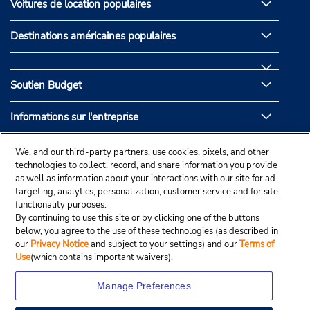
Voitures de location populaires
Destinations américaines populaires
Soutien Budget
Informations sur l'entreprise
Partenaires de Budget
We, and our third-party partners, use cookies, pixels, and other
technologies to collect, record, and share information you provide
as well as information about your interactions with our site for ad
targeting, analytics, personalization, customer service and for site
functionality purposes.
By continuing to use this site or by clicking one of the buttons
below, you agree to the use of these technologies (as described in
our
Privacy Notice
and subject to your settings) and our
Terms of
Use
(which contains important waivers).
Manage Preferences