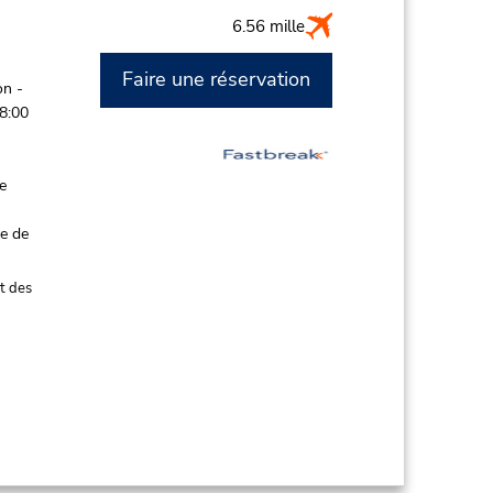
6.56 mille
Faire une réservation
on -
 8:00
de
ce de
t des