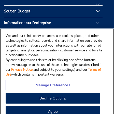
Soutien Budget
Informations sur l'entreprise
Partenaires de Budget
We, and our third-party partners, use cookies, pixels, and other
technologies to collect, record, and share information you provide
as well as information about your interactions with our site for ad
targeting, analytics, personalization, customer service and for site
functionality purposes.
By continuing to use this site or by clicking one of the buttons
below, you agree to the use of these technologies (as described in
our
Privacy Notice
and subject to your settings) and our
Terms of
Use
(which contains important waivers).
Manage Preferences
Decline Optional
© Droit d’auteur, Budgetcar, Inc., 2025.
View Map
Agree