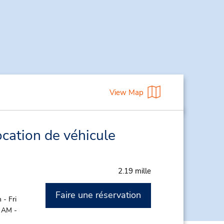
View Map
ocation de véhicule
2.19 mille
Faire une réservation
- Fri
0 AM -