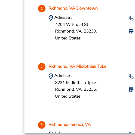
Richmond, VA Downtown
1
Adresse :
4204 W Broad St,
Richmond,
VA,
23230,
United States
Richmond, VA Midlothian Tpke
2
Adresse :
8231 Midlothian Tpke,
Richmond,
VA,
23235,
United States
Richmond/Henrico, VA
3
Adresse :