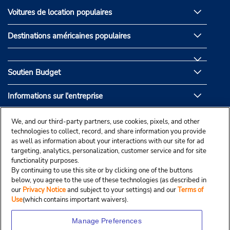
Voitures de location populaires
Destinations américaines populaires
Soutien Budget
Informations sur l'entreprise
Partenaires de Budget
We, and our third-party partners, use cookies, pixels, and other
technologies to collect, record, and share information you provide
as well as information about your interactions with our site for ad
targeting, analytics, personalization, customer service and for site
functionality purposes.
By continuing to use this site or by clicking one of the buttons
below, you agree to the use of these technologies (as described in
our
Privacy Notice
and subject to your settings) and our
Terms of
Use
(which contains important waivers).
Manage Preferences