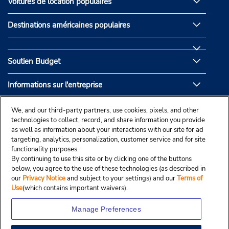
Voitures de location populaires
Destinations américaines populaires
Soutien Budget
Informations sur l'entreprise
Partenaires de Budget
We, and our third-party partners, use cookies, pixels, and other
technologies to collect, record, and share information you provide
as well as information about your interactions with our site for ad
targeting, analytics, personalization, customer service and for site
functionality purposes.
By continuing to use this site or by clicking one of the buttons
below, you agree to the use of these technologies (as described in
our
Privacy Notice
and subject to your settings) and our
Terms of
Use
(which contains important waivers).
Manage Preferences