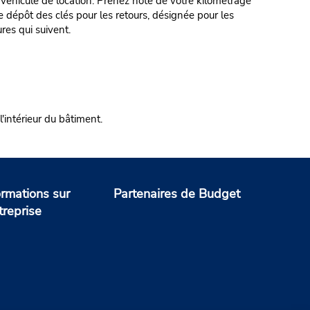
e véhicule de location. Prenez note de votre kilométrage
e dépôt des clés pour les retours, désignée pour les
es qui suivent.
l'intérieur du bâtiment.
ormations sur
Partenaires de Budget
treprise