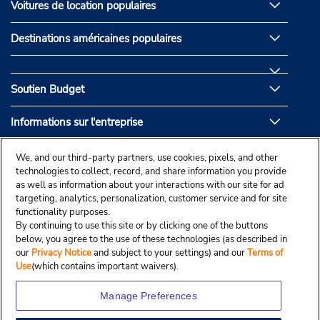
Voitures de location populaires
Destinations américaines populaires
Soutien Budget
Informations sur l'entreprise
Partenaires de Budget
We, and our third-party partners, use cookies, pixels, and other
technologies to collect, record, and share information you provide
as well as information about your interactions with our site for ad
targeting, analytics, personalization, customer service and for site
functionality purposes.
By continuing to use this site or by clicking one of the buttons
below, you agree to the use of these technologies (as described in
our
Privacy Notice
and subject to your settings) and our
Terms of
Use
(which contains important waivers).
Manage Preferences