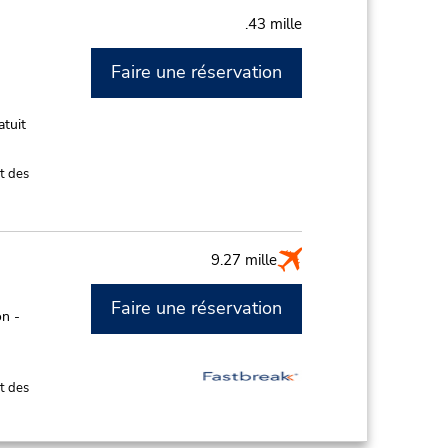
.43 mille
Faire une réservation
M
atuit
t des
9.27 mille
Faire une réservation
n -
t des