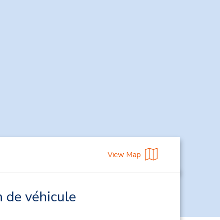
View Map
n de véhicule