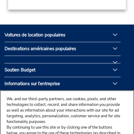
Voitures de location populaires
Destinations américaines populaires
Soutien Budget
Informations sur l'entreprise
Partenaires de Budget
We, and our third-party partners, use cookies, pixels, and other
technologies to collect, record, and share information you provide
as well as information about your interactions with our site for ad
targeting, analytics, personalization, customer service and for site
functionality purposes.
By continuing to use this site or by clicking one of the buttons
below, you agree to the use of these technologies (as described in