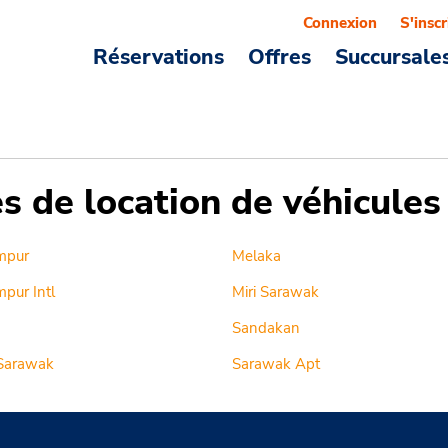
Connexion
S'inscr
Réservations
Offres
Succursale
es de location de véhicule
mpur
Melaka
pur Intl
Miri Sarawak
Sandakan
Sarawak
Sarawak Apt