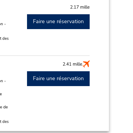
2.17 mille
Faire une réservation
n -
t des
2.41 mille
Faire une réservation
n -
de
ce de
t des