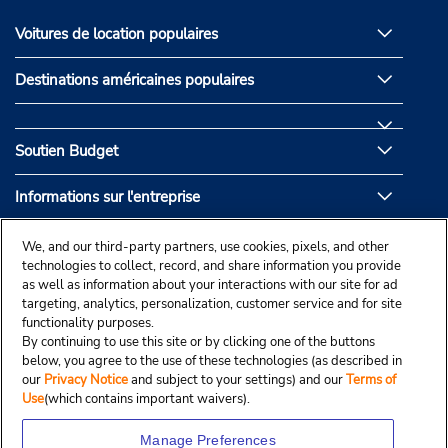
Voitures de location populaires
Destinations américaines populaires
Soutien Budget
Informations sur l'entreprise
Partenaires de Budget
We, and our third-party partners, use cookies, pixels, and other
technologies to collect, record, and share information you provide
as well as information about your interactions with our site for ad
targeting, analytics, personalization, customer service and for site
functionality purposes.
By continuing to use this site or by clicking one of the buttons
below, you agree to the use of these technologies (as described in
our
Privacy Notice
and subject to your settings) and our
Terms of
Use
(which contains important waivers).
Manage Preferences