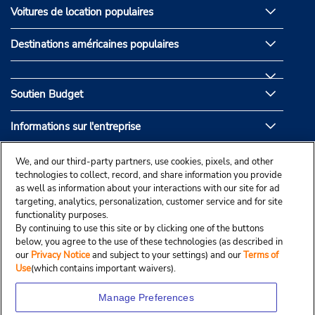
Voitures de location populaires
Destinations américaines populaires
Soutien Budget
Informations sur l'entreprise
Partenaires de Budget
We, and our third-party partners, use cookies, pixels, and other
technologies to collect, record, and share information you provide
as well as information about your interactions with our site for ad
targeting, analytics, personalization, customer service and for site
functionality purposes.
By continuing to use this site or by clicking one of the buttons
below, you agree to the use of these technologies (as described in
our
Privacy Notice
and subject to your settings) and our
Terms of
Use
(which contains important waivers).
Manage Preferences