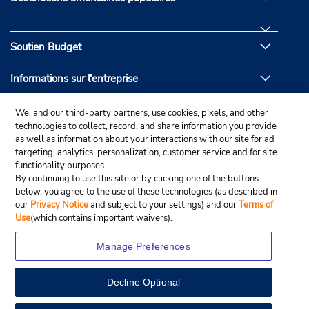
Soutien Budget
Informations sur l'entreprise
Partenaires de Budget
We, and our third-party partners, use cookies, pixels, and other
technologies to collect, record, and share information you provide
as well as information about your interactions with our site for ad
targeting, analytics, personalization, customer service and for site
functionality purposes.
By continuing to use this site or by clicking one of the buttons
below, you agree to the use of these technologies (as described in
our
Privacy Notice
and subject to your settings) and our
Terms of
Use
(which contains important waivers).
Manage Preferences
Decline Optional
© Droit d’auteur, Budgetcar, Inc., 2025.
View Map