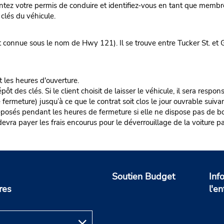
ez votre permis de conduire et identifiez-vous en tant que membre
clés du véhicule.
t connue sous le nom de Hwy 121). Il se trouve entre Tucker St. et
t les heures d'ouverture.
es clés. Si le client choisit de laisser le véhicule, il sera responsa
rmeture) jusqu’à ce que le contrat soit clos le jour ouvrable suivan
éposés pendant les heures de fermeture si elle ne dispose pas de boî
nt devra payer les frais encourus pour le déverrouillage de la voiture pa
Soutien Budget
Inf
res
l'en