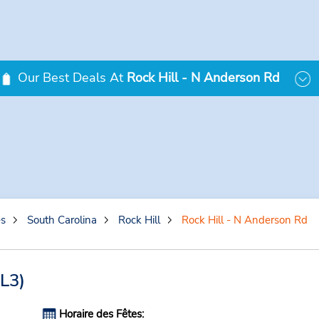
Our Best Deals At
Rock Hill - N Anderson Rd
es
South Carolina
Rock Hill
Rock Hill - N Anderson Rd
L3)
Horaire des Fêtes: