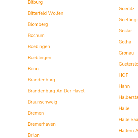
Bitburg
Goerlitz
Bitterfeld Wolfen
Goetting
Blomberg
Goslar
Bochum
Gotha
Boebingen
Gronau
Boeblingen
Guetersl
Bonn
HOF
Brandenburg
Hahn
Brandenburg An Der Havel
Halberst
Braunschweig
Halle
Bremen
Halle Saa
Bremerhaven
Haltern 
Brilon