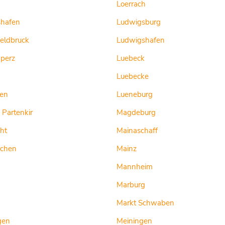
g
Loerrach
shafen
Ludwigsburg
feldbruck
Ludwigshafen
pperz
Luebeck
Luebecke
en
Lueneburg
 Partenkir
Magdeburg
ht
Mainaschaff
rchen
Mainz
Mannheim
Marburg
Markt Schwaben
gen
Meiningen