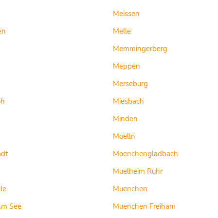
Meissen
en
Melle
Memmingerberg
Meppen
Merseburg
oh
Miesbach
Minden
Moelln
adt
Moenchengladbach
Muelheim Ruhr
le
Muenchen
Am See
Muenchen Freiham