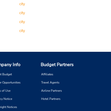
city
city
city
city
pany Info
Budget Partners
t Budget
Affiliates
r Opportunities
Travel Agents
s of Use
Airline Partners
cy Notice
Hotel Partners
right Notices