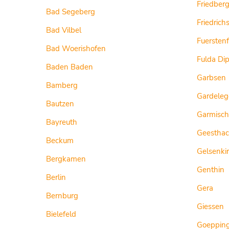
Friedber
Bad Segeberg
Friedrich
Bad Vilbel
Fuersten
Bad Woerishofen
Fulda Di
Baden Baden
Garbsen
Bamberg
Gardeleg
Bautzen
Garmisch
Bayreuth
Geesthac
Beckum
Gelsenki
Bergkamen
Genthin
Berlin
Gera
Bernburg
Giessen
Bielefeld
Goeppin