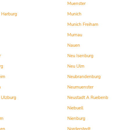
Muenster
 Harburg
Munich
Munich Freiham
Murnau
Nauen
r
Neu Isenburg
rg
Neu Ulm
eim
Neubrandenburg
n
Neumuenster
 Ulzburg
Neustadt A Ruebenb
Niebuell
im
Nienburg
den
Norderstedt