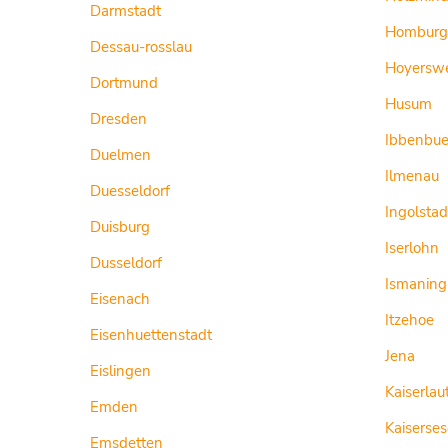
Darmstadt
Homburg
Dessau-rosslau
Hoyersw
Dortmund
Husum
Dresden
Ibbenbue
Duelmen
Ilmenau
Duesseldorf
Ingolstad
Duisburg
Iserlohn
Dusseldorf
Ismaning
Eisenach
Itzehoe
Eisenhuettenstadt
Jena
Eislingen
Kaiserlau
Emden
Kaiserse
Emsdetten