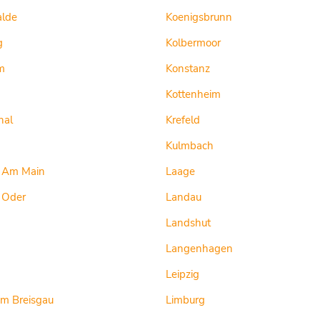
alde
Koenigsbrunn
g
Kolbermoor
m
Konstanz
Kottenheim
hal
Krefeld
Kulmbach
t Am Main
Laage
t Oder
Landau
Landshut
Langenhagen
Leipzig
Im Breisgau
Limburg