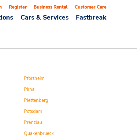
n
Register
Business Rental
Customer Care
tions
Cars & Services
Fastbreak
Pforzheim
Pirna
Plettenberg
Potsdam
Prenzlau
Quakenbrueck