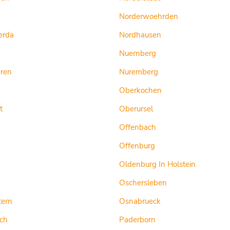
Norderwoehrden
erda
Nordhausen
Nuernberg
ren
Nuremberg
Oberkochen
t
Oberursel
Offenbach
Offenburg
Oldenburg In Holstein
Oschersleben
tern
Osnabrueck
sch
Paderborn