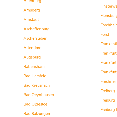
Altenburg
Finsterw
Arnsberg
Flensbur
Arnstadt
Forchhei
Aschaffenburg
Forst
Aschersleben
Frankent
Attendorn
Frankfurt
Augsburg
Frankfur
Babensham
Frankfur
Bad Hersfeld
Frechner
Bad Kreuznach
Freiberg
Bad Oeynhausen
Freiburg
Bad Oldesloe
Freiburg 
Bad Salzungen