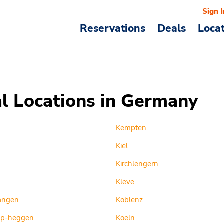
Sign I
Reservations
Deals
Loca
l Locations in Germany
Kempten
Kiel
n
Kirchlengern
Kleve
angen
Koblenz
op-heggen
Koeln