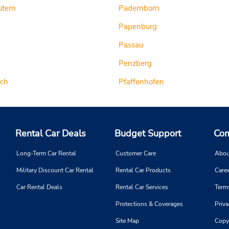
utern
Padernborn
Papenburg
Passau
Penzberg
ach
Pfaffenhofen
Rental Car Deals
Budget Support
Com
Long-Term Car Rental
Customer Care
Abou
Military Discount Car Rental
Rental Car Products
Caree
Car Rental Deals
Rental Car Services
Term
Protections & Coverages
Priva
Site Map
Copy