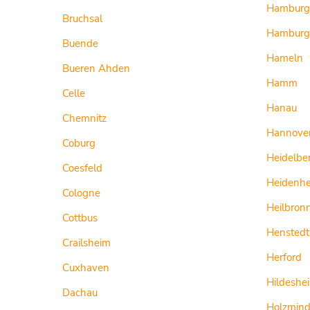
Hamburg
Bruchsal
Hamburg
Buende
Hameln
Bueren Ahden
Hamm
Celle
Hanau
Chemnitz
Hannove
Coburg
Heidelbe
Coesfeld
Heidenh
Cologne
Heilbron
Cottbus
Henstedt
Crailsheim
Herford
Cuxhaven
Hildeshe
Dachau
Holzmin